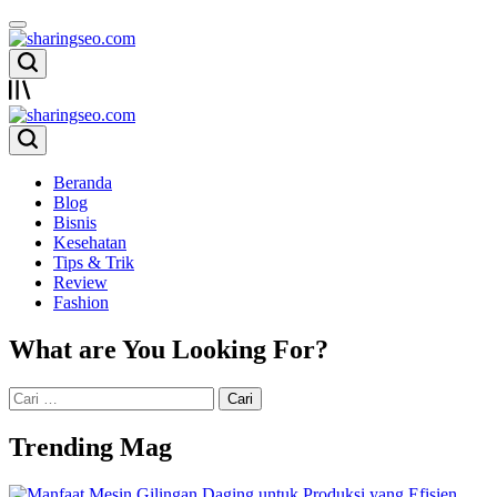
Skip
to
content
sharingseo.com
sharingseo.com
Beranda
Blog
Bisnis
Kesehatan
Tips & Trik
Review
Fashion
What are You Looking For?
Cari
untuk:
Trending Mag