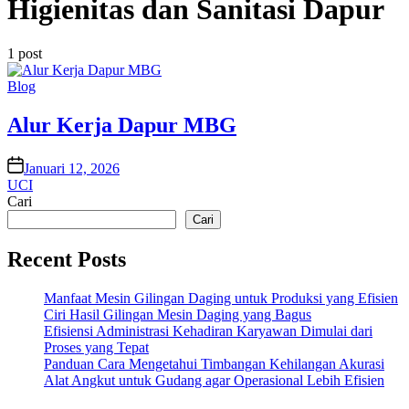
Higienitas dan Sanitasi Dapur
1 post
Posted
Blog
in
Alur Kerja Dapur MBG
on
Januari 12, 2026
UCI
Cari
Cari
Recent Posts
Manfaat Mesin Gilingan Daging untuk Produksi yang Efisien
Ciri Hasil Gilingan Mesin Daging yang Bagus
Efisiensi Administrasi Kehadiran Karyawan Dimulai dari
Proses yang Tepat
Panduan Cara Mengetahui Timbangan Kehilangan Akurasi
Alat Angkut untuk Gudang agar Operasional Lebih Efisien