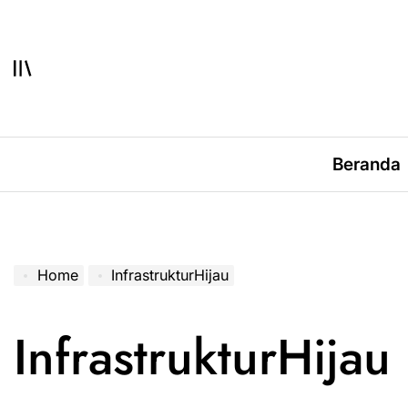
Skip
to
content
Beranda
Home
InfrastrukturHijau
InfrastrukturHijau