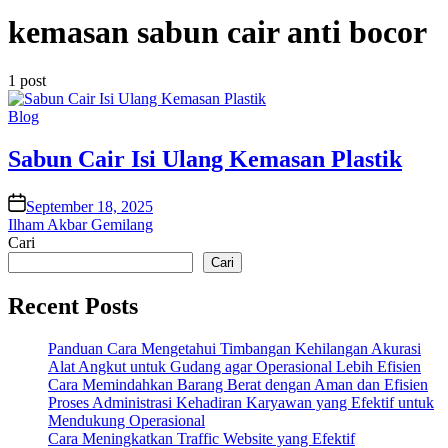
kemasan sabun cair anti bocor
1 post
Posted
Blog
in
Sabun Cair Isi Ulang Kemasan Plastik
on
September 18, 2025
Ilham Akbar Gemilang
Cari
Cari
Recent Posts
Panduan Cara Mengetahui Timbangan Kehilangan Akurasi
Alat Angkut untuk Gudang agar Operasional Lebih Efisien
Cara Memindahkan Barang Berat dengan Aman dan Efisien
Proses Administrasi Kehadiran Karyawan yang Efektif untuk
Mendukung Operasional
Cara Meningkatkan Traffic Website yang Efektif