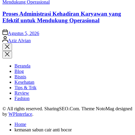
Proses Administrasi Kehadiran Karyawan yang
Efektif untuk Mendukung Operasional
on
Agustus 5, 2026
Posted
Aziz Alvian
by
Close
search
Beranda
Blog
Bisnis
Kesehatan
Tips & Trik
Review
Fashion
© All rights reserved. SharingSEO.Com. Theme NotoMag designed
by
WPInterface
.
Home
kemasan sabun cair anti bocor