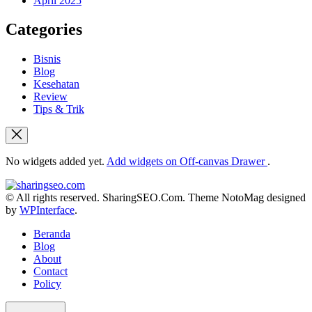
April 2025
Categories
Bisnis
Blog
Kesehatan
Review
Tips & Trik
No widgets added yet.
Add widgets on Off-canvas Drawer
.
sharingseo.com
© All rights reserved. SharingSEO.Com. Theme NotoMag designed
by
WPInterface
.
Beranda
Blog
About
Contact
Policy