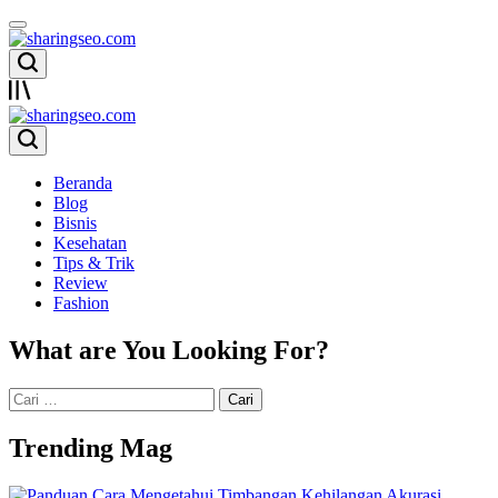
Skip
to
content
sharingseo.com
sharingseo.com
Beranda
Blog
Bisnis
Kesehatan
Tips & Trik
Review
Fashion
What are You Looking For?
Cari
untuk:
Trending Mag