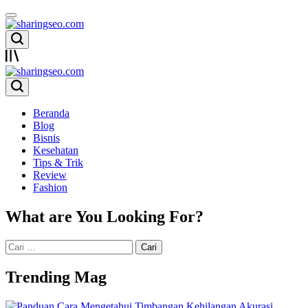
Skip
to
content
sharingseo.com
sharingseo.com
Beranda
Blog
Bisnis
Kesehatan
Tips & Trik
Review
Fashion
What are You Looking For?
Cari
untuk:
Trending Mag