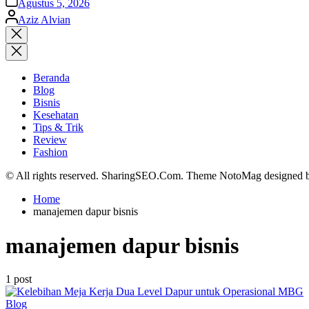
Agustus 5, 2026
Posted
Aziz Alvian
by
Close
search
Beranda
Blog
Bisnis
Kesehatan
Tips & Trik
Review
Fashion
© All rights reserved. SharingSEO.Com. Theme NotoMag designed
Home
manajemen dapur bisnis
manajemen dapur bisnis
1 post
Posted
Blog