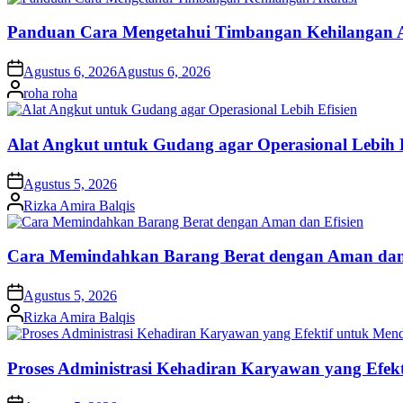
Panduan Cara Mengetahui Timbangan Kehilangan 
on
Agustus 6, 2026
Agustus 6, 2026
Posted
roha roha
by
Alat Angkut untuk Gudang agar Operasional Lebih E
on
Agustus 5, 2026
Posted
Rizka Amira Balqis
by
Cara Memindahkan Barang Berat dengan Aman dan 
on
Agustus 5, 2026
Posted
Rizka Amira Balqis
by
Proses Administrasi Kehadiran Karyawan yang Efek
on