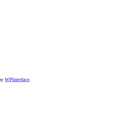
 by
WPInterface
.