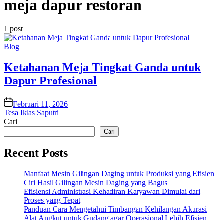
meja dapur restoran
1 post
Posted
Blog
in
Ketahanan Meja Tingkat Ganda untuk
Dapur Profesional
on
Februari 11, 2026
Tesa Iklas Saputri
Cari
Cari
Recent Posts
Manfaat Mesin Gilingan Daging untuk Produksi yang Efisien
Ciri Hasil Gilingan Mesin Daging yang Bagus
Efisiensi Administrasi Kehadiran Karyawan Dimulai dari
Proses yang Tepat
Panduan Cara Mengetahui Timbangan Kehilangan Akurasi
Alat Angkut untuk Gudang agar Operasional Lebih Efisien