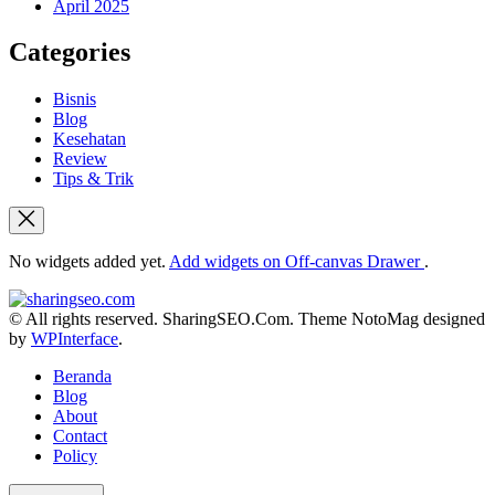
April 2025
Categories
Bisnis
Blog
Kesehatan
Review
Tips & Trik
No widgets added yet.
Add widgets on Off-canvas Drawer
.
sharingseo.com
© All rights reserved. SharingSEO.Com. Theme NotoMag designed
by
WPInterface
.
Beranda
Blog
About
Contact
Policy