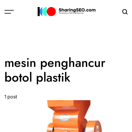
Skip
to
content
sharingseo.com
mesin penghancur
botol plastik
1 post