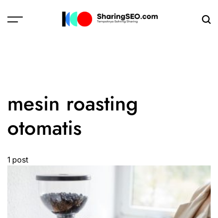
Skip
to
content
sharingseo.com
mesin roasting
otomatis
1 post