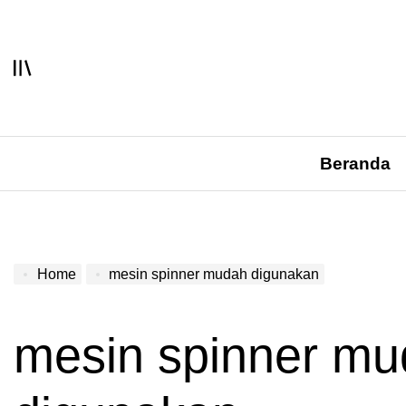
Skip
to
content
Beranda
Home
mesin spinner mudah digunakan
mesin spinner m