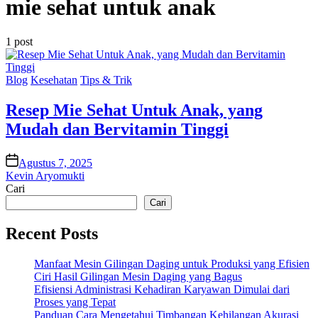
mie sehat untuk anak
1 post
Posted
Blog
Kesehatan
Tips & Trik
in
Resep Mie Sehat Untuk Anak, yang
Mudah dan Bervitamin Tinggi
on
Agustus 7, 2025
Kevin Aryomukti
Cari
Cari
Recent Posts
Manfaat Mesin Gilingan Daging untuk Produksi yang Efisien
Ciri Hasil Gilingan Mesin Daging yang Bagus
Efisiensi Administrasi Kehadiran Karyawan Dimulai dari
Proses yang Tepat
Panduan Cara Mengetahui Timbangan Kehilangan Akurasi