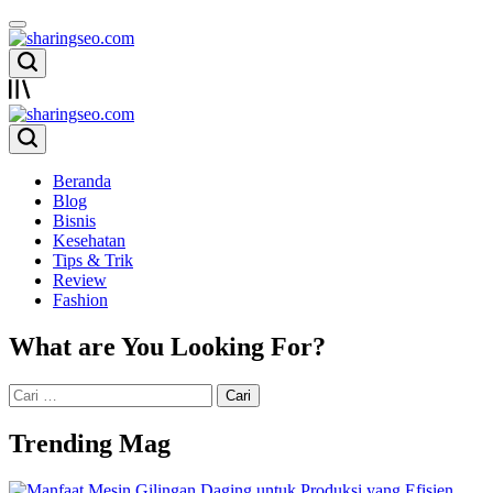
Skip
to
content
sharingseo.com
sharingseo.com
Beranda
Blog
Bisnis
Kesehatan
Tips & Trik
Review
Fashion
What are You Looking For?
Cari
untuk:
Trending Mag