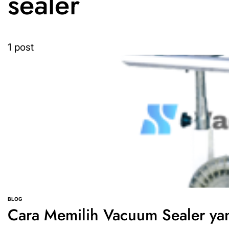
sealer
1 post
BLOG
POSTED
Cara Memilih Vacuum Sealer ya
IN