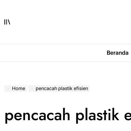
Skip
to
content
Beranda
Home
pencacah plastik efisien
pencacah plastik e