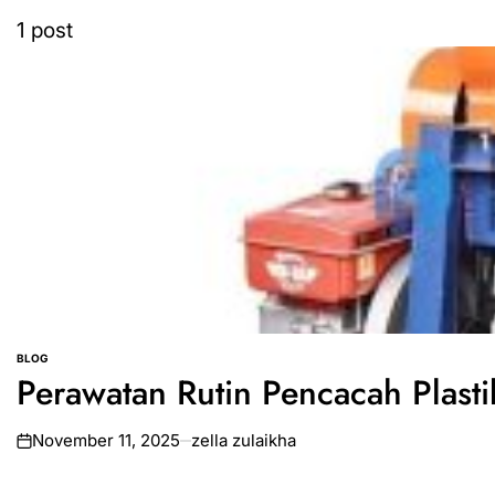
1 post
BLOG
POSTED
Perawatan Rutin Pencacah Plast
IN
November 11, 2025
zella zulaikha
on