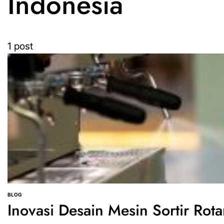
Indonesia
1 post
BLOG
POSTED
IN