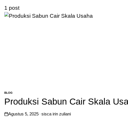
1 post
BLOG
POSTED
Produksi Sabun Cair Skala Us
IN
Agustus 5, 2025
sisca irin zuliani
on