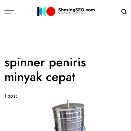
Skip
to
content
sharingseo.com
spinner peniris
minyak cepat
1 post