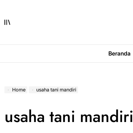
Skip
to
content
Beranda
Home
usaha tani mandiri
usaha tani mandir