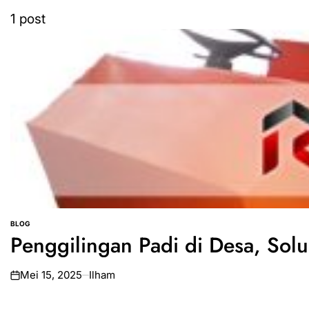
1 post
BLOG
POSTED
Penggilingan Padi di Desa, Solus
IN
Mei 15, 2025
Ilham
on