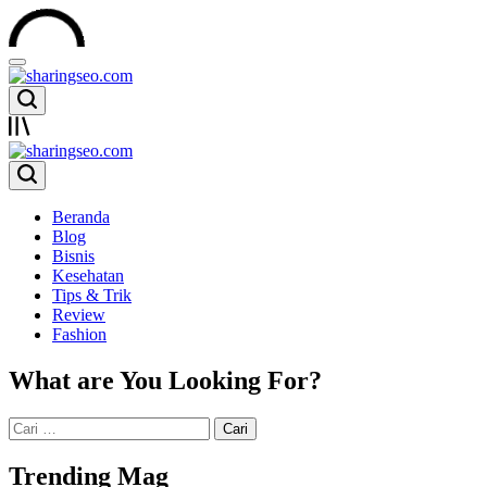
Skip
to
content
sharingseo.com
sharingseo.com
Beranda
Blog
Bisnis
Kesehatan
Tips & Trik
Review
Fashion
What are You Looking For?
Cari
untuk:
Trending Mag