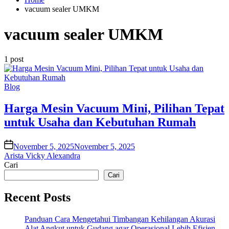
vacuum sealer UMKM
vacuum sealer UMKM
1 post
Posted
Blog
in
Harga Mesin Vacuum Mini, Pilihan Tepat
untuk Usaha dan Kebutuhan Rumah
on
November 5, 2025
November 5, 2025
Arista Vicky Alexandra
Cari
Cari
Recent Posts
Panduan Cara Mengetahui Timbangan Kehilangan Akurasi
Alat Angkut untuk Gudang agar Operasional Lebih Efisien