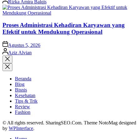
Rizka Amira Balqis
by
Proses Administrasi Kehadiran Karyawan yang
Efektif untuk Mendukung Operasional
on
Agustus 5, 2026
Posted
Aziz Alvian
by
Close
search
Beranda
Blog
Bisnis
Kesehatan
Tips & Trik
Review
Fashion
© All rights reserved. SharingSEO.Com. Theme NotoMag designed
by
WPInterface
.
Home