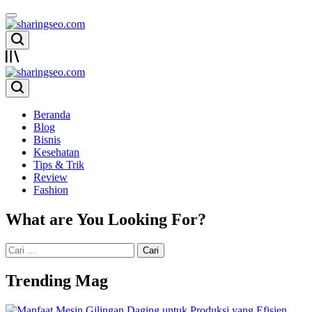
Skip
to
content
sharingseo.com
sharingseo.com
Beranda
Blog
Bisnis
Kesehatan
Tips & Trik
Review
Fashion
What are You Looking For?
Cari
untuk:
Trending Mag