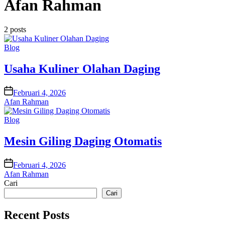
Afan Rahman
2 posts
Posted
Blog
in
Usaha Kuliner Olahan Daging
on
Februari 4, 2026
Afan Rahman
Posted
Blog
in
Mesin Giling Daging Otomatis
on
Februari 4, 2026
Afan Rahman
Cari
Cari
Recent Posts