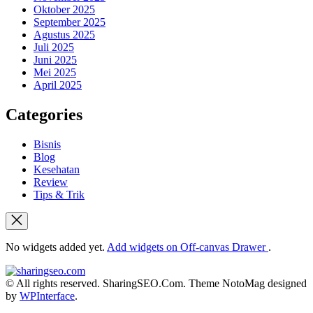
Oktober 2025
September 2025
Agustus 2025
Juli 2025
Juni 2025
Mei 2025
April 2025
Categories
Bisnis
Blog
Kesehatan
Review
Tips & Trik
No widgets added yet.
Add widgets on Off-canvas Drawer
.
sharingseo.com
© All rights reserved. SharingSEO.Com. Theme NotoMag designed
by
WPInterface
.