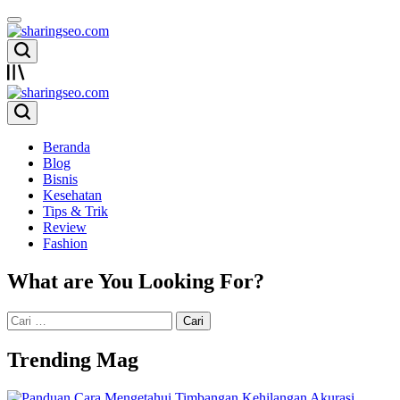
Skip
to
content
sharingseo.com
sharingseo.com
Beranda
Blog
Bisnis
Kesehatan
Tips & Trik
Review
Fashion
What are You Looking For?
Cari
untuk:
Trending Mag