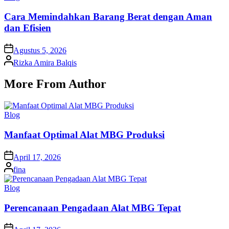
in
Cara Memindahkan Barang Berat dengan Aman
dan Efisien
on
Agustus 5, 2026
Posted
Rizka Amira Balqis
by
More From Author
Posted
Blog
in
Manfaat Optimal Alat MBG Produksi
on
April 17, 2026
Posted
fina
by
Posted
Blog
in
Perencanaan Pengadaan Alat MBG Tepat
on