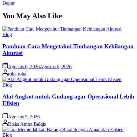
Dapur
You May Also Like
Posted
Blog
in
Panduan Cara Mengetahui Timbangan Kehilangan
Akurasi
on
Agustus 6, 2026
Agustus 6, 2026
Posted
roha roha
by
Posted
Blog
in
Alat Angkut untuk Gudang agar Operasional Lebih
Efisien
on
Agustus 5, 2026
Posted
Rizka Amira Balqis
by
Posted
Blog