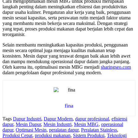
Cara mengoptimalkan mesin MBG untuk produksi merupakan
langkah penting dalam meningkatkan efisiensi dan produktivitas
dapur usaha kuliner. Pengaturan alur kerja yang baik, penggunaan
mesin sesuai kapasitas, serta perawatan rutin menjadi faktor utama
yang membantu mesin bekerja secara maksimal. Dengan strategi
yang tepat, proses produksi makanan dapat berjalan lebih cepat dan
terorganisir.
Selain membantu meningkatkan kapasitas produksi, penggunaan
mesin secara optimal juga menjaga kualitas makanan tetap
konsisten. Mesin dapur yang terawat dengan baik akan lebih awet
dan mampu mendukung operasional dapur dalam jangka panjang.
Oleh karena itu, optimalisasi mesin MBG menjadi
sharingseo.com
dalam pengelolaan dapur profesional yang modern.
fina
Tags
Dapur Industri
,
Dapur Modern
,
dapur profesional
,
efisiensi
dapur
,
Mesin Dapur
,
Mesin Industri
,
Mesin MBG
,
operasional
dapur
,
Optimasi Mesin
,
peralatan dapur
,
Peralatan Stainless
,
Produksi Cepat
,
produksi makanan
,
Sistem Produksi
,
Teknologi