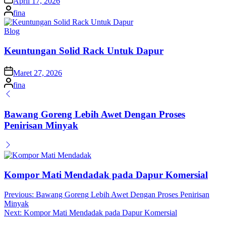
April 17, 2026
Posted
fina
by
Posted
Blog
in
Keuntungan Solid Rack Untuk Dapur
on
Maret 27, 2026
Posted
fina
by
Bawang Goreng Lebih Awet Dengan Proses
Penirisan Minyak
Kompor Mati Mendadak pada Dapur Komersial
Navigasi
Previous:
Bawang Goreng Lebih Awet Dengan Proses Penirisan
Minyak
pos
Next:
Kompor Mati Mendadak pada Dapur Komersial